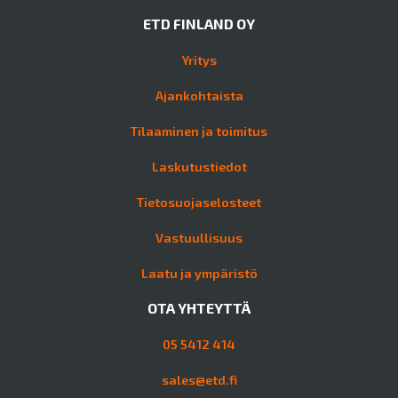
ETD FINLAND OY
Yritys
Ajankohtaista
Tilaaminen ja toimitus
Laskutustiedot
Tietosuojaselosteet
Vastuullisuus
Laatu ja ympäristö
OTA YHTEYTTÄ
05 5412 414
sales@etd.fi