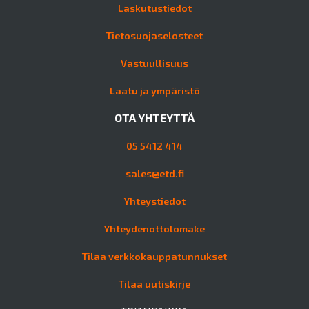
Laskutustiedot
Tietosuojaselosteet
Vastuullisuus
Laatu ja ympäristö
OTA YHTEYTTÄ
05 5412 414
sales@etd.fi
Yhteystiedot
Yhteydenottolomake
Tilaa verkkokauppatunnukset
Tilaa uutiskirje