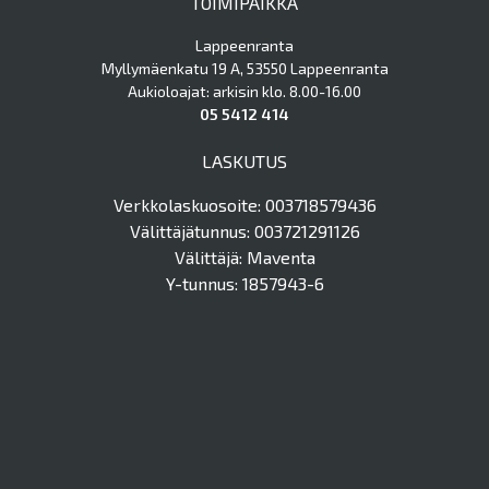
TOIMIPAIKKA
Lappeenranta
Myllymäenkatu 19 A, 53550 Lappeenranta
Aukioloajat: arkisin klo. 8.00-16.00
05 5412 414
LASKUTUS
Verkkolaskuosoite: 003718579436
Välittäjätunnus: 003721291126
Välittäjä: Maventa
Y-tunnus: 1857943-6