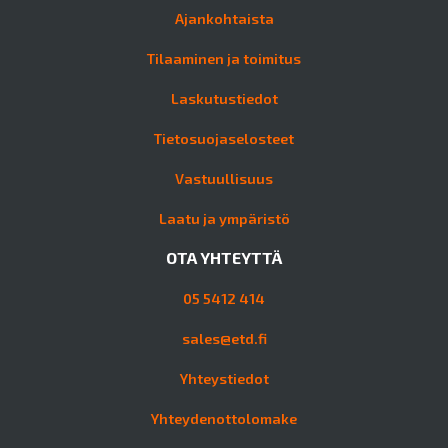
Ajankohtaista
Tilaaminen ja toimitus
Laskutustiedot
Tietosuojaselosteet
Vastuullisuus
Laatu ja ympäristö
OTA YHTEYTTÄ
05 5412 414
sales@etd.fi
Yhteystiedot
Yhteydenottolomake