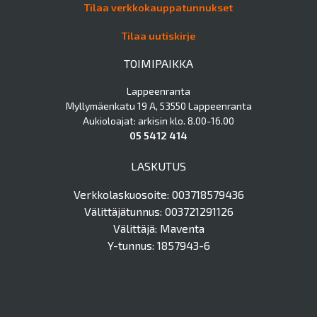
Tilaa verkkokauppatunnukset
Tilaa uutiskirje
TOIMIPAIKKA
Lappeenranta
Myllymäenkatu 19 A, 53550 Lappeenranta
Aukioloajat: arkisin klo. 8.00-16.00
05 5412 414
LASKUTUS
Verkkolaskuosoite: 003718579436
Välittäjätunnus: 003721291126
Välittäjä: Maventa
Y-tunnus: 1857943-6