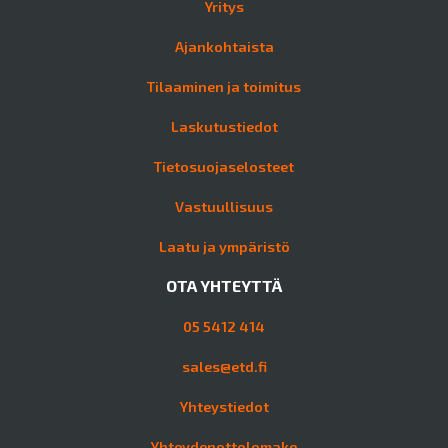
Yritys
Ajankohtaista
Tilaaminen ja toimitus
Laskutustiedot
Tietosuojaselosteet
Vastuullisuus
Laatu ja ympäristö
OTA YHTEYTTÄ
05 5412 414
sales@etd.fi
Yhteystiedot
Yhteydenottolomake