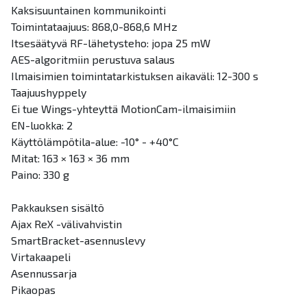
Kaksisuuntainen kommunikointi
Toimintataajuus: 868,0-868,6 MHz
Itsesäätyvä RF-lähetysteho: jopa 25 mW
AES-algoritmiin perustuva salaus
Ilmaisimien toimintatarkistuksen aikaväli: 12-300 s
Taajuushyppely
Ei tue Wings-yhteyttä MotionCam-ilmaisimiin
EN-luokka: 2
Käyttölämpötila-alue: -10° - +40°C
Mitat: 163 × 163 × 36 mm
Paino: 330 g
Pakkauksen sisältö
Ajax ReX -välivahvistin
SmartBracket-asennuslevy
Virtakaapeli
Asennussarja
Pikaopas