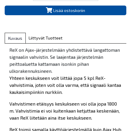
Lisää ostoskoriin
Liittyvät Tuotteet
Kuvaus
ReX on Ajax-järjestelmään yhdistettävä langattoman
signaalin vahvistin. Se laajentaa järjestelmän
peittoaluetta kattamaan isonkin pihan
ulkorakennuksineen.
Yhteen keskukseen voit liittää jopa 5 kpl ReX-
vahvistimia, joten voit olla varma, että signaali kantaa
kaukaisimpiinkin nurkkiin.
Vahvistimen etäisyys keskukseen voi olla jopa 1800
m. Vahvistimia ei voi kuitenkaan ketjuttaa keskenään,
vaan ReX liitetään aina itse keskukseen.
ReX toimii samalla käyttöjärjestelmällä kuin Ajax Hub