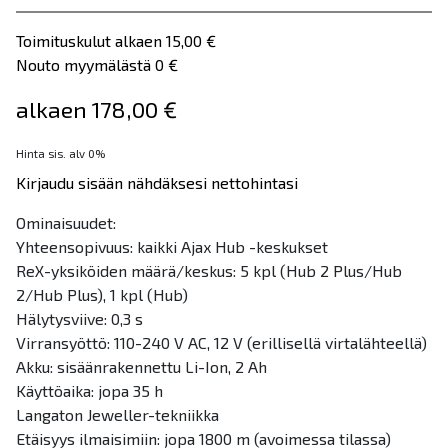
Toimituskulut alkaen 15,00 €
Nouto myymälästä 0 €
alkaen 178,00 €
Hinta sis. alv 0%
Kirjaudu sisään nähdäksesi nettohintasi
Ominaisuudet:
Yhteensopivuus: kaikki Ajax Hub -keskukset
ReX-yksiköiden määrä/keskus: 5 kpl (Hub 2 Plus/Hub
2/Hub Plus), 1 kpl (Hub)
Hälytysviive: 0,3 s
Virransyöttö: 110-240 V AC, 12 V (erillisellä virtalähteellä)
Akku: sisäänrakennettu Li-Ion, 2 Ah
Käyttöaika: jopa 35 h
Langaton Jeweller-tekniikka
Etäisyys ilmaisimiin: jopa 1800 m (avoimessa tilassa)