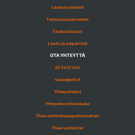
Laskutustiedot
Tietosuojaselosteet
Vastuullisuus
Laatu ja ympäristö
OTA YHTEYTTÄ
05 5412 414
sales@etd.fi
Yhteystiedot
Yhteydenottolomake
Tilaa verkkokauppatunnukset
Tilaa uutiskirje