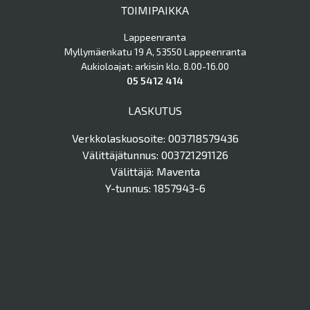
TOIMIPAIKKA
Lappeenranta
Myllymäenkatu 19 A, 53550 Lappeenranta
Aukioloajat: arkisin klo. 8.00-16.00
05 5412 414
LASKUTUS
Verkkolaskuosoite: 003718579436
Välittäjätunnus: 003721291126
Välittäjä: Maventa
Y-tunnus: 1857943-6